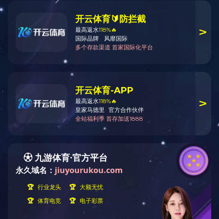
走进九游·官方网站
人才招聘
九游·官方网站
服务热线
+86-0532-86109285
综合部电话：
+86-0532-80987835
地址：中国山东青岛市黄岛区茂山路496号