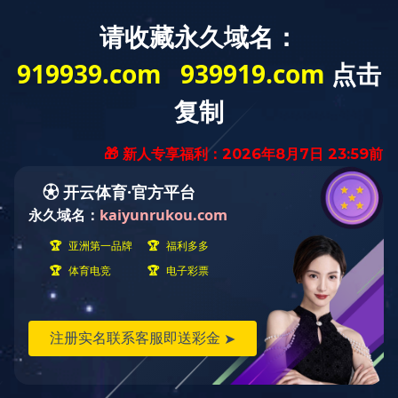
中
EN
服务理念
产品服务
配件中心
资料整理中...
九游·官方网站重工将继续专业、专注于筑路机械，以科
技&品质引领行业未来发展