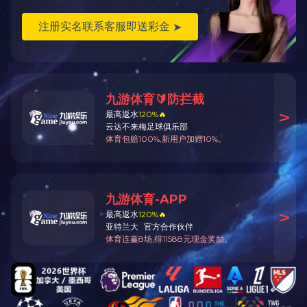
服务热线
+86-0532-86109285
综合部电话：
+86-0532-80987835
地址：中国山东青岛市黄岛区茂山路496号